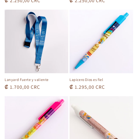
Precio
₡ 2.250,00 CRC
Precio
₡ 2.250,00 CRC
habitual
habitual
Lanyard Fuerte y valiente
Lapicero Dios es fiel
Precio
₡ 1.700,00 CRC
Precio
₡ 1.295,00 CRC
habitual
habitual