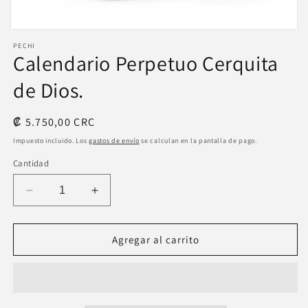
Abrir
elemento
PECHI
multimedia
Calendario Perpetuo Cerquita
1
en
de Dios.
una
ventana
modal
Precio
₡ 5.750,00 CRC
habitual
Impuesto incluido. Los
gastos de envío
se calculan en la pantalla de pago.
Cantidad
Reducir
Aumentar
cantidad
cantidad
para
para
Calendario
Calendario
Agregar al carrito
Perpetuo
Perpetuo
Cerquita
Cerquita
de
de
Dios.
Dios.