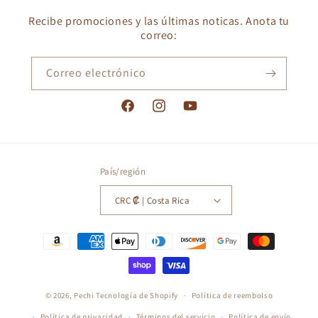
Recibe promociones y las últimas noticas. Anota tu
correo:
Correo electrónico
Facebook
Instagram
YouTube
País/región
CRC ₡ | Costa Rica
Formas
de
pago
© 2026,
Pechi
Tecnología de Shopify
Política de reembolso
Política de privacidad
Términos del servicio
Política de envío