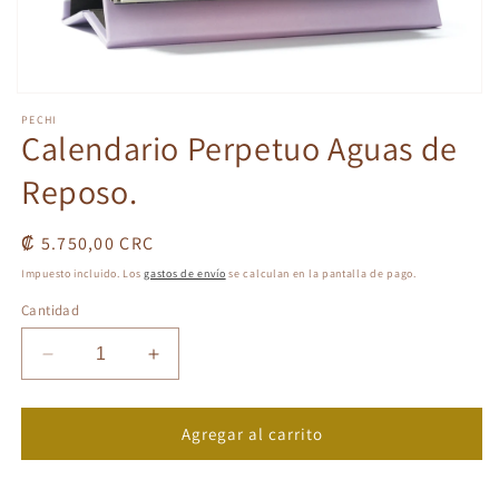
Abrir
elemento
PECHI
multimedia
Calendario Perpetuo Aguas de
1
en
Reposo.
una
ventana
modal
Precio
₡ 5.750,00 CRC
habitual
Impuesto incluido. Los
gastos de envío
se calculan en la pantalla de pago.
Cantidad
Reducir
Aumentar
cantidad
cantidad
para
para
Calendario
Calendario
Agregar al carrito
Perpetuo
Perpetuo
Aguas
Aguas