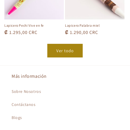
Lapicero Pechi Vive en fe
Lapicero Palabra miel
Precio
₡ 1.295,00 CRC
Precio
₡ 1.290,00 CRC
habitual
habitual
Ver todo
Más información
Sobre Nosotros
Contáctanos
Blogs