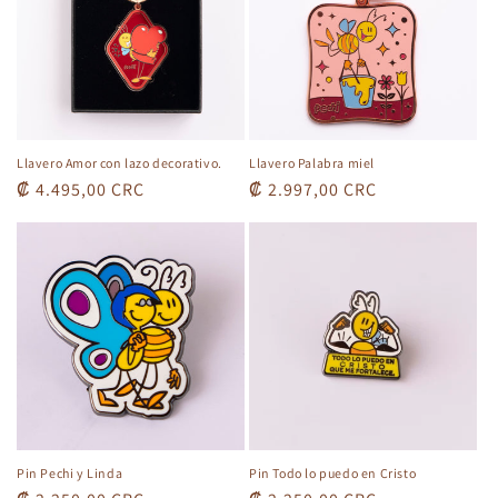
Llavero Amor con lazo decorativo.
Llavero Palabra miel
Precio
₡ 4.495,00 CRC
Precio
₡ 2.997,00 CRC
habitual
habitual
Pin Pechi y Linda
Pin Todo lo puedo en Cristo