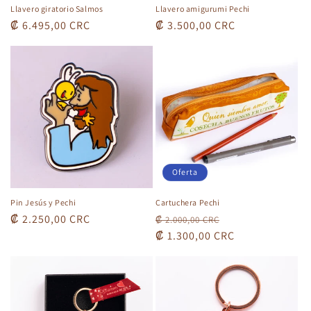
Llavero giratorio Salmos
Llavero amigurumi Pechi
Precio
₡ 6.495,00 CRC
Precio
₡ 3.500,00 CRC
habitual
habitual
Oferta
Pin Jesús y Pechi
Cartuchera Pechi
Precio
₡ 2.250,00 CRC
Precio
Precio
₡ 2.000,00 CRC
habitual
habitual
₡ 1.300,00 CRC
de
oferta